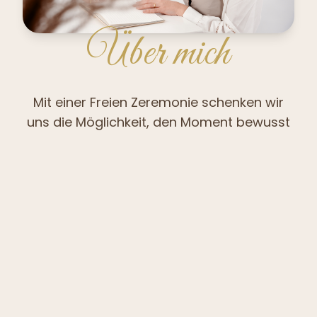
Über mich
Mit einer Freien Zeremonie schenken wir
uns die Möglichkeit, den Moment bewusst
zu erleben – innezuhalten, zu würdigen,
was war, und offen zu schauen, was vor
uns liegt.
Ich bin Nadine aus Kärnten, zertifizierte
Freie Rednerin und Mama von zwei
wundervollen Kindern. Jede Geschichte ist
einzigartig – und genau diese
Einzigartigkeit möchte ich sichtbar und